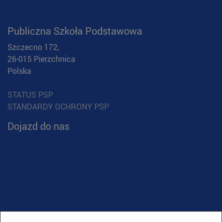
Publiczna Szkoła Podstawowa
Szczecno 172,
26-015 Pierzchnica
Polska
STATUS PSP
STANDARDY OCHRONY PSP
Dojazd do nas